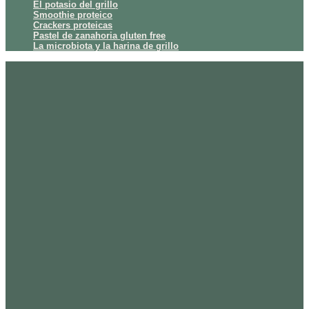
El potasio del grillo
Smoothie proteico
Crackers proteicas
Pastel de zanahoria gluten free
La microbiota y la harina de grillo