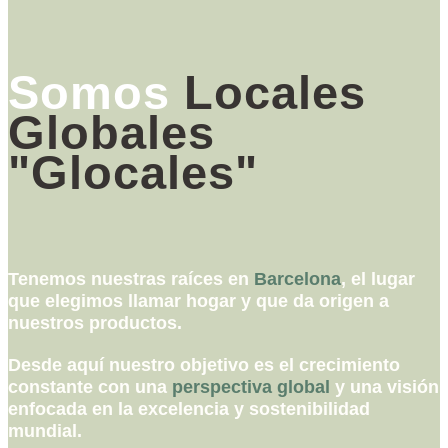
Somos
Locales
Globales
"Glocales"
Tenemos nuestras raíces en
Barcelona
, el lugar
que elegimos llamar hogar y que da origen a
nuestros productos.
Desde aquí nuestro objetivo es el crecimiento
constante con una
perspectiva global
y una visión
enfocada en la excelencia y sostenibilidad
mundial.