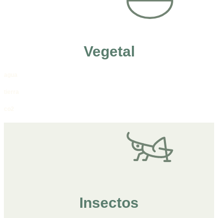
Vegetal
agua
tierra
co2
Insectos